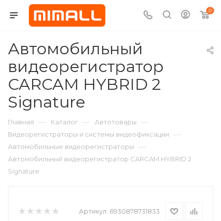
0
Автомобильный
видеорегистратор
CARCAM HYBRID 2
Signature
—
—
—
Главная
Каталог
Автотовары
—
Видеорегистраторы и системы видеофиксации
—
Автомобильные видеорегистраторы
Автомобильный видеорегистратор CARCAM HYBRID 2
Signature
Артикул:
6930878731833