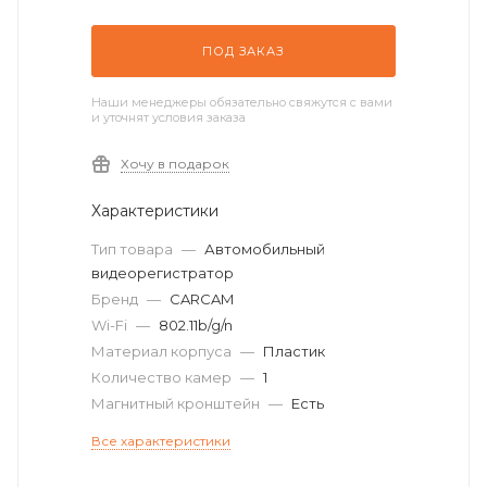
ПОД ЗАКАЗ
Наши менеджеры обязательно свяжутся с вами
и уточнят условия заказа
Хочу в подарок
Характеристики
Тип товара
—
Автомобильный
видеорегистратор
Бренд
—
CARCAM
Wi-Fi
—
802.11b/g/n
Материал корпуса
—
Пластик
Количество камер
—
1
Магнитный кронштейн
—
Есть
Все характеристики