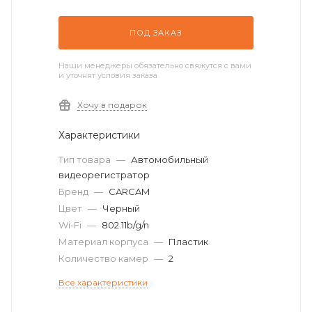
ПОД ЗАКАЗ
Наши менеджеры обязательно свяжутся с вами
и уточнят условия заказа
Хочу в подарок
Характеристики
Тип товара
—
Автомобильный
видеорегистратор
Бренд
—
CARCAM
Цвет
—
Черный
Wi-Fi
—
802.11b/g/n
Материал корпуса
—
Пластик
Количество камер
—
2
Все характеристики