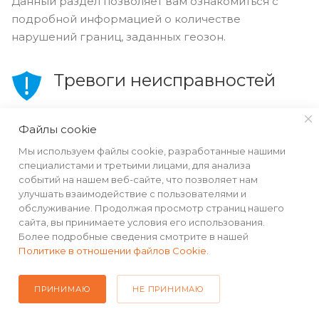
Данный раздел позволяет вам ознакомиться с
подробной информацией о количестве
нарушений границ, заданных геозон.
Тревоги неисправностей
Данный раздел позволяет просмотреть
Файлы cookie
информацию от таких неисправностях как: потеря
Мы используем файлы cookie, разработанные нашими
сигнала GPS, падение напряжения, неисправность
специалистами и третьими лицами, для анализа
камеры, неисправность дисплея, ошибка
событий на нашем веб-сайте, что позволяет нам
навигационного модуля и многое другое.
улучшать взаимодействие с пользователями и
обслуживание. Продолжая просмотр страниц нашего
сайта, вы принимаете условия его использования.
Обновление устройства
Более подробные сведения смотрите в нашей
Политике в отношении файлов Cookie
.
В данном разделе вы сможете получить полную
информацию о версии и последнем обновлении
ПРИНИМАЮ
НЕ ПРИНИМАЮ
прошивки устройства.