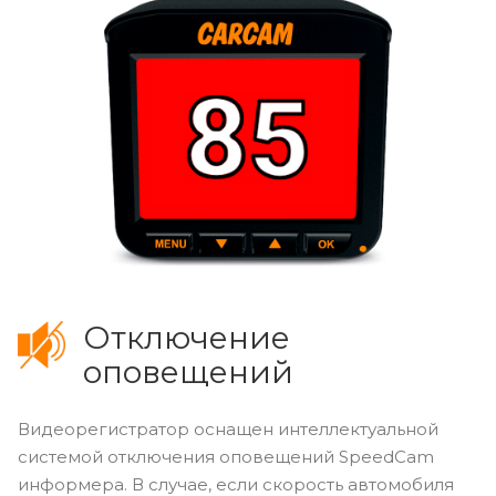
Приближение к радарному комплексу с
превышением разрешенной скорости