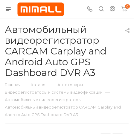
0
Автомобильный
видеорегистратор
CARCAM Carplay and
Android Auto GPS
Dashboard DVR A3
—
—
—
Главная
Каталог
Автотовары
—
Видеорегистраторы и системы видеофиксации
—
Автомобильные видеорегистраторы
Автомобильный видеорегистратор CARCAM Carplay and
Android Auto GPS Dashboard DVR A3