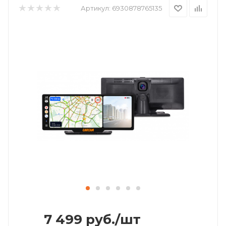
Артикул:
6930878765135
7 499
руб.
/шт