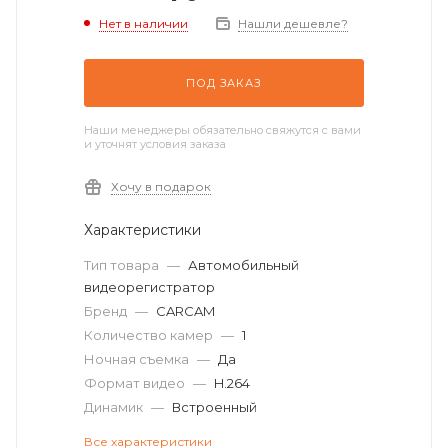
Нет в наличии
Нашли дешевле?
ПОД ЗАКАЗ
Наши менеджеры обязательно свяжутся с вами
и уточнят условия заказа
Хочу в подарок
Характеристики
Тип товара
—
Автомобильный
видеорегистратор
Бренд
—
CARCAM
Количество камер
—
1
Ночная съемка
—
Да
Формат видео
—
H.264
Динамик
—
Встроенный
Все характеристики