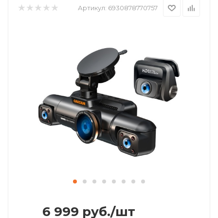
Артикул:
6930878770757
6 999
руб.
/шт