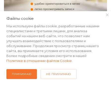
Файлы cookie
Мы используем файлы cookie, разработанные нашими
MICROSD ДО 256 ГБ
специалистами и третьими лицами, для анализа
событий на нашем веб-сайте, что позволяет нам
улучшать взаимодействие с пользователями и
Устройство поддерживает карты памяти microSD
обслуживание. Продолжая просмотр страниц нашего
объёмом до 256 ГБ. Вы сможете хранить большое
сайта, вы принимаете условия его использования.
количество видеофайлов непосредственно на
Более подробные сведения смотрите в нашей
регистраторе.
Политике в отношении файлов Cookie
.
ПРИНИМАЮ
GPS/ГЛОНАСС-модуль
НЕ ПРИНИМАЮ
GPS/ГЛОНАСС–модуль позволяет фиксировать
на видео штамп даты, времени, координат
и скорости движения автомобиля. Эти данные
необходимы для доказательной базы.