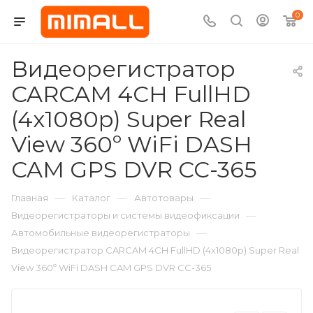
0
Видеорегистратор
CARCAM 4CH FullHD
(4x1080p) Super Real
View 360º WiFi DASH
CAM GPS DVR CC-365
—
—
—
Главная
Каталог
Автотовары
—
Видеорегистраторы и системы видеофиксации
—
Автомобильные видеорегистраторы
Видеорегистратор CARCAM 4CH FullHD (4x1080p) Super Real
View 360º WiFi DASH CAM GPS DVR CC-365