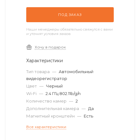
ПОД ЗАКАЗ
Наши менеджеры обязательно свяжутся с вами
и уточнят условия заказа
Хочу в подарок
Характеристики
Тип товара
—
Автомобильный
видеорегистратор
Цвет
—
Черный
Wi-Fi
—
2.4 ГГц 802.11b/g/n
Количество камер
—
2
Дополнительная камера
—
Да
Магнитный кронштейн
—
Есть
Все характеристики