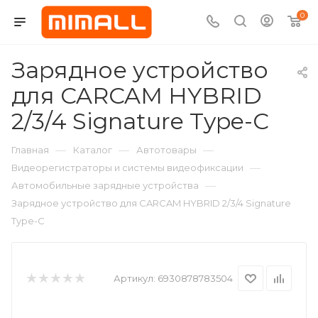
0
Зарядное устройство
для CARCAM HYBRID
2/3/4 Signature Type-C
—
—
—
Главная
Каталог
Автотовары
—
Видеорегистраторы и системы видеофиксации
—
Автомобильные зарядные устройства
Зарядное устройство для CARCAM HYBRID 2/3/4 Signature
Type-C
Артикул:
6930878783504