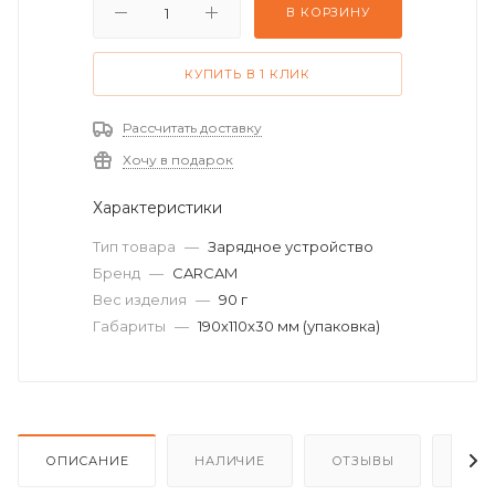
В КОРЗИНУ
КУПИТЬ В 1 КЛИК
Рассчитать доставку
Хочу в подарок
Характеристики
Тип товара
—
Зарядное устройство
Бренд
—
CARCAM
Вес изделия
—
90 г
Габариты
—
190х110х30 мм (упаковка)
ОПИСАНИЕ
НАЛИЧИЕ
ОТЗЫВЫ
КАК