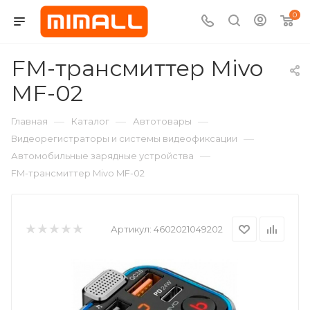
0
FM-трансмиттер Mivo
MF-02
—
—
—
Главная
Каталог
Автотовары
—
Видеорегистраторы и системы видеофиксации
—
Автомобильные зарядные устройства
FM-трансмиттер Mivo MF-02
Артикул:
4602021049202