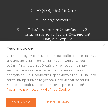
+7(499) 490-48-04
sales@mimall.ru
ТЦ «Савеловский», мобильный
ряд, павильон Л153 ул. Сущевский
Вал, д. 5, стр. 12
Файлы cookie
Мы используем файлы cookie, разработанные нашими
специалистами и третьими лицами, для анализа
событий на нашем веб-сайте, что позволяет нам
улучшать взаимодействие с пользователями и
обслуживание. Продолжая просмотр страниц нашего
сайта, вы принимаете условия его использования.
Более подробные сведения смотрите в нашей
Политике в отношении файлов Cookie
.
2026 © Интернет-магазин MiMall® • Не является публичной
офертой • 2026 г.
ПРИНИМАЮ
НЕ ПРИНИМАЮ