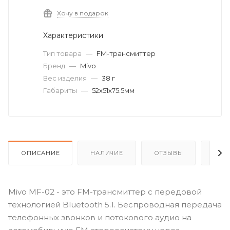
Хочу в подарок
Характеристики
Тип товара
—
FM-трансмиттер
Бренд
—
Mivo
Вес изделия
—
38 г
Габариты
—
52х51х75.5мм
ОПИСАНИЕ
НАЛИЧИЕ
ОТЗЫВЫ
КАК
Mivo MF-02 - это FM-трансмиттер с передовой
технологией Bluetooth 5.1. Беспроводная передача
телефонных звонков и потокового аудио на