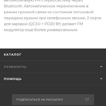
автомобильную FM стереосистему через
Bluetooth. Автоматическое переключение в
режим громкой связи из состояния потоковой
передачи музыки при телефонном звонке. 2 порта
для зарядки (QC3.0 + PD20 Вт) делают FM
модулятор еще более универсальным.
КАТАЛОГ
РЕКВИЗИТЫ
ПОМОЩЬ
ПОДПИСАТЬСЯ НА РАССЫЛКУ