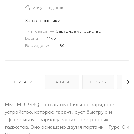
Хочу в подарок
Характеристики
Тип товара
—
Зарядное устройство
Бренд
—
Mivo
Вес изделия
—
80 г
ОПИСАНИЕ
НАЛИЧИЕ
ОТЗЫВЫ
КАК
Mivo MU-343Q - это автомобильное зарядное
устройство, которое гарантирует быструю и
эффективную зарядку ваших электронных
гаджетов. Оно оснащено двумя портами – Type-C и