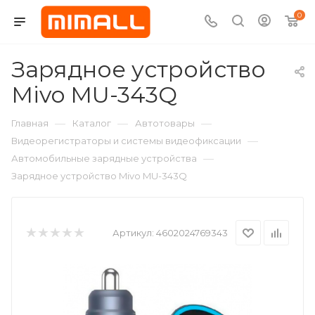
0
Зарядное устройство
Mivo MU-343Q
—
—
—
Главная
Каталог
Автотовары
—
Видеорегистраторы и системы видеофиксации
—
Автомобильные зарядные устройства
Зарядное устройство Mivo MU-343Q
Артикул:
4602024769343