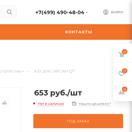
+7(499) 490-48-04
ВОЙТИ
А
КОНТАКТЫ
0
—
стройства
АЗУ для CARCAM Q7
0
0
653
руб.
/шт
Нет в наличии
Нашли дешевле?
ПОД ЗАКАЗ