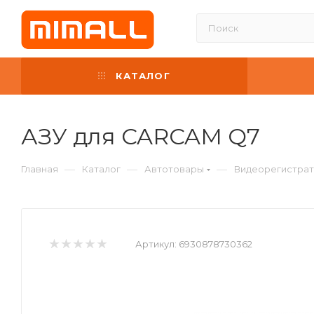
КАТАЛОГ
АЗУ для CARCAM Q7
—
—
—
Главная
Каталог
Автотовары
Видеорегистрат
Артикул:
6930878730362