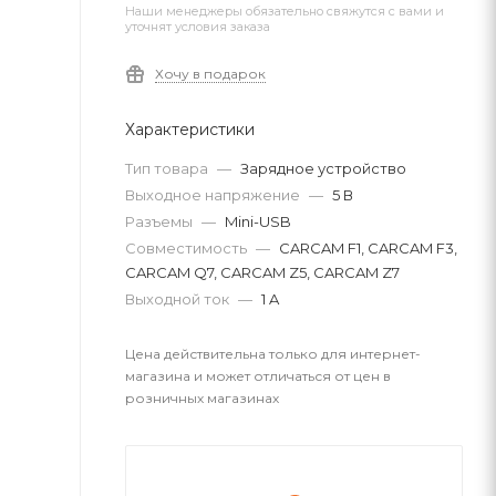
Наши менеджеры обязательно свяжутся с вами и
уточнят условия заказа
Хочу в подарок
Характеристики
Тип товара
—
Зарядное устройство
Выходное напряжение
—
5 В
Разъемы
—
Mini-USB
Совместимость
—
CARCAM F1, CARCAM F3,
CARCAM Q7, CARCAM Z5, CARCAM Z7
Выходной ток
—
1 A
Цена действительна только для интернет-
магазина и может отличаться от цен в
розничных магазинах