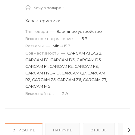
Хочу в подарок
Характеристики
Тип товара
—
Зарядное устройство
Выходное напряжение
—
5 В
Разъемы
—
Mini-USB
Совместимость
—
CARCAM ATLAS 2,
CARCAM D1, CARCAM D3, CARCAM D5,
CARCAM F1, CARCAM F2, CARCAM F3,
CARCAM HYBRID, CARCAM Q7, CARCAM
R2, CARCAM Z5, CARCAM Z6, CARCAM Z7,
CARCAM М5
Выходной ток
—
2 A
ОПИСАНИЕ
НАЛИЧИЕ
ОТЗЫВЫ
КАК