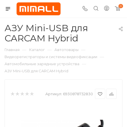
0
АЗУ Mini-USB для
CARCAM Hybrid
—
—
—
Главная
Каталог
Автотовары
—
Видеорегистраторы и системы видеофиксации
—
Автомобильные зарядные устройства
АЗУ Mini-USB для CARCAM Hybrid
Артикул:
6930878732830