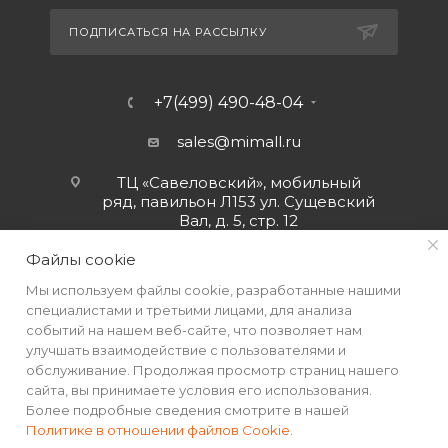
ПОДПИСАТЬСЯ НА РАССЫЛКУ
+7(499) 490-48-04
sales@mimall.ru
ТЦ «Савеловский», мобильный
ряд, павильон Л153 ул. Сущевский
Вал, д. 5, стр. 12
Файлы cookie
Мы используем файлы cookie, разработанные нашими
специалистами и третьими лицами, для анализа
событий на нашем веб-сайте, что позволяет нам
улучшать взаимодействие с пользователями и
обслуживание. Продолжая просмотр страниц нашего
сайта, вы принимаете условия его использования.
Более подробные сведения смотрите в нашей
Политике в отношении файлов Cookie
.
2026 © Интернет-магазин MiMall® • Не является публичной