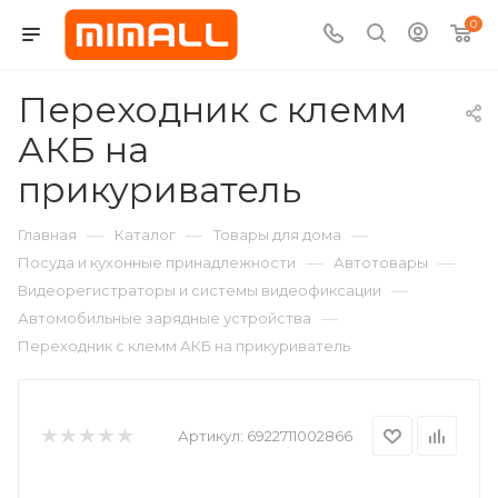
0
Переходник с клемм
АКБ на
прикуриватель
—
—
—
Главная
Каталог
Товары для дома
—
—
Посуда и кухонные принадлежности
Автотовары
—
Видеорегистраторы и системы видеофиксации
—
Автомобильные зарядные устройства
Переходник с клемм АКБ на прикуриватель
Артикул:
6922711002866