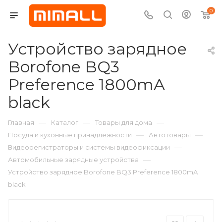
0
Устройство зарядное
Borofone BQ3
Preference 1800mA
black
—
—
—
Главная
Каталог
Товары для дома
—
—
Посуда и кухонные принадлежности
Автотовары
—
Видеорегистраторы и системы видеофиксации
—
Автомобильные зарядные устройства
Устройство зарядное Borofone BQ3 Preference 1800mA
black