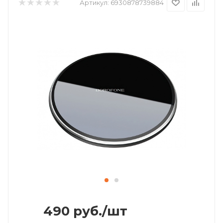
Артикул:
6930878739884
490
руб.
/шт