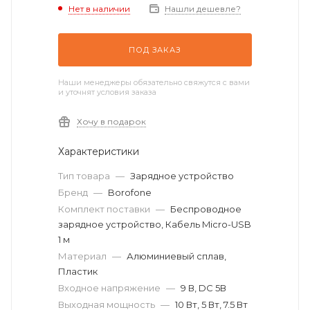
Нет в наличии
Нашли дешевле?
ПОД ЗАКАЗ
Наши менеджеры обязательно свяжутся с вами
и уточнят условия заказа
Хочу в подарок
Характеристики
Тип товара
—
Зарядное устройство
Бренд
—
Borofone
Комплект поставки
—
Беспроводное
зарядное устройство, Кабель Micro-USB
1 м
Материал
—
Алюминиевый сплав,
Пластик
Входное напряжение
—
9 В, DC 5В
Выходная мощность
—
10 Вт, 5 Вт, 7.5 Вт