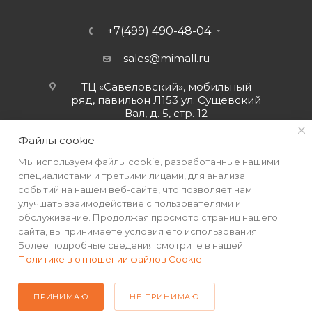
+7(499) 490-48-04
sales@mimall.ru
ТЦ «Савеловский», мобильный
ряд, павильон Л153 ул. Сущевский
Вал, д. 5, стр. 12
Файлы cookie
Мы используем файлы cookie, разработанные нашими
специалистами и третьими лицами, для анализа
событий на нашем веб-сайте, что позволяет нам
улучшать взаимодействие с пользователями и
обслуживание. Продолжая просмотр страниц нашего
сайта, вы принимаете условия его использования.
Более подробные сведения смотрите в нашей
Политике в отношении файлов Cookie
.
2026 © Интернет-магазин MiMall® • Не является публичной
офертой • 2026 г.
ПРИНИМАЮ
НЕ ПРИНИМАЮ