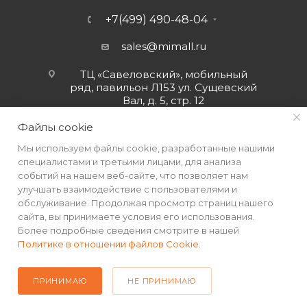
+7(499) 490-48-04
sales@mimall.ru
ТЦ «Савеловский», мобильный
ряд, павильон Л153 ул. Сущевский
Вал, д. 5, стр. 12
Файлы cookie
Мы используем файлы cookie, разработанные нашими
специалистами и третьими лицами, для анализа
событий на нашем веб-сайте, что позволяет нам
улучшать взаимодействие с пользователями и
обслуживание. Продолжая просмотр страниц нашего
сайта, вы принимаете условия его использования.
Более подробные сведения смотрите в нашей
Политике в отношении файлов Cookie
.
2026 © Интернет-магазин MiMall® • Не является публичной
офертой • 2026 г.
ПРИНИМАЮ
НЕ ПРИНИМАЮ