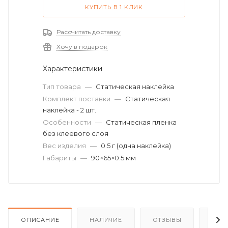
КУПИТЬ В 1 КЛИК
Рассчитать доставку
Хочу в подарок
Характеристики
Тип товара
—
Статическая наклейка
Комплект поставки
—
Статическая
наклейка - 2 шт.
Особенности
—
Статическая пленка
без клеевого слоя
Вес изделия
—
0.5 г (одна наклейка)
Габариты
—
90×65×0.5 мм
ОПИСАНИЕ
НАЛИЧИЕ
ОТЗЫВЫ
КАК