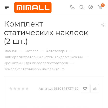
0
Комплект
статических наклеек
(2 шт.)
—
—
—
Главная
Каталог
Автотовары
—
Видеорегистраторы и системы видеофиксации
—
Кронштейны для видеорегистраторов
Комплект статических наклеек (2 шт.)
Артикул:
6930878737460