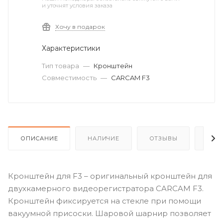
и уточнят условия заказа
Хочу в подарок
Характеристики
Тип товара
—
Кронштейн
Совместимость
—
CARCAM F3
ОПИСАНИЕ
НАЛИЧИЕ
ОТЗЫВЫ
КАК
Кронштейн для F3 – оригинальный кронштейн для
двухкамерного видеорегистратора CARCAM F3.
Кронштейн фиксируется на стекле при помощи
вакуумной присоски. Шаровой шарнир позволяет