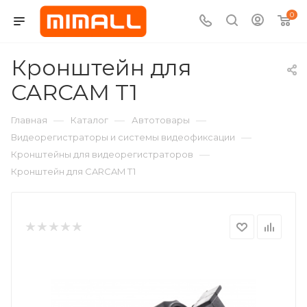
0
Кронштейн для
CARCAM T1
—
—
—
Главная
Каталог
Автотовары
—
Видеорегистраторы и системы видеофиксации
—
Кронштейны для видеорегистраторов
Кронштейн для CARCAM T1