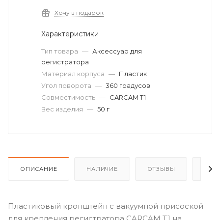
Хочу в подарок
Характеристики
Тип товара
—
Аксессуар для
регистратора
Материал корпуса
—
Пластик
Угол поворота
—
360 градусов
Совместимость
—
CARCAM T1
Вес изделия
—
50 г
ОПИСАНИЕ
НАЛИЧИЕ
ОТЗЫВЫ
КАК
Пластиковый кронштейн с вакуумной присоской
для крепления регистратора СARCAM T1 на