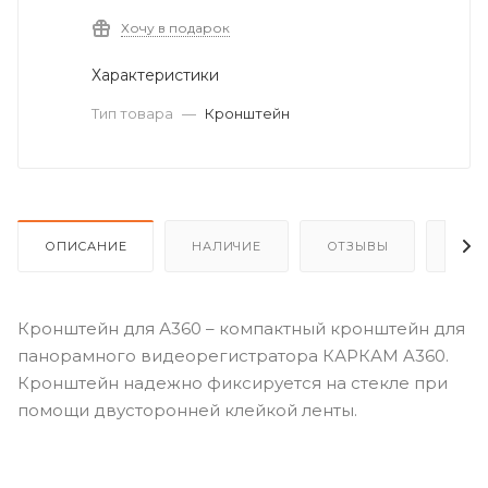
Хочу в подарок
Характеристики
Тип товара
—
Кронштейн
ОПИСАНИЕ
НАЛИЧИЕ
ОТЗЫВЫ
КАК
Кронштейн для А360 – компактный кронштейн для
панорамного видеорегистратора КАРКАМ A360.
Кронштейн надежно фиксируется на стекле при
помощи двусторонней клейкой ленты.