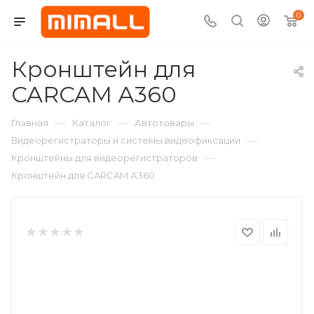
0
Кронштейн для
CARCAM А360
—
—
—
Главная
Каталог
Автотовары
—
Видеорегистраторы и системы видеофиксации
—
Кронштейны для видеорегистраторов
Кронштейн для CARCAM А360