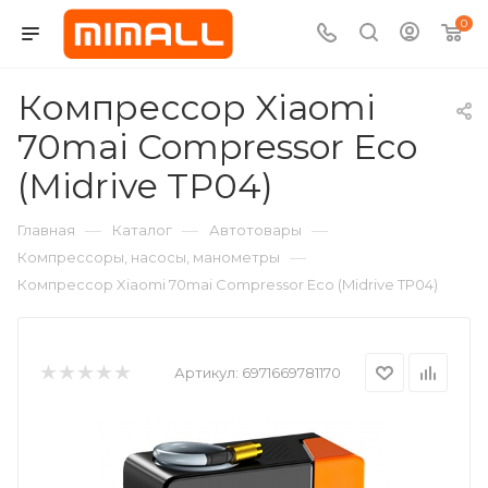
0
Компрессор Xiaomi
70mai Compressor Eco
(Midrive TP04)
—
—
—
Главная
Каталог
Автотовары
—
Компрессоры, насосы, манометры
Компрессор Xiaomi 70mai Compressor Eco (Midrive TP04)
Артикул:
6971669781170