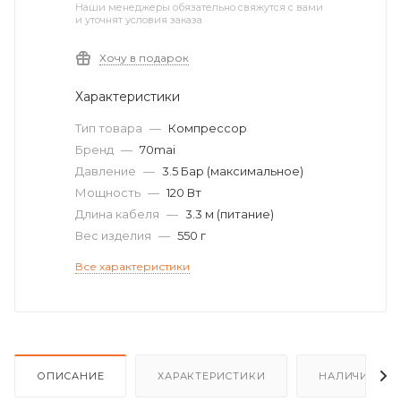
Наши менеджеры обязательно свяжутся с вами
и уточнят условия заказа
Хочу в подарок
Характеристики
Тип товара
—
Компрессор
Бренд
—
70mai
Давление
—
3.5 Бар (максимальное)
Мощность
—
120 Вт
Длина кабеля
—
3.3 м (питание)
Вес изделия
—
550 г
Все характеристики
ОПИСАНИЕ
ХАРАКТЕРИСТИКИ
НАЛИЧИЕ