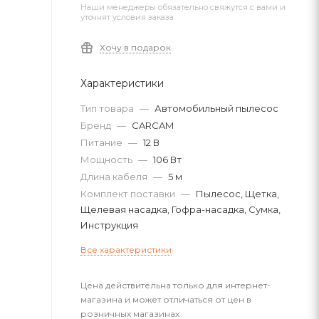
Наши менеджеры обязательно свяжутся с вами и
уточнят условия заказа
Хочу в подарок
Характеристики
Тип товара
—
Автомобильный пылесос
Бренд
—
CARCAM
Питание
—
12 В
Мощность
—
106 Вт
Длина кабеля
—
5 м
Комплект поставки
—
Пылесос, Щетка,
Щелевая насадка, Гофра-насадка, Сумка,
Инструкция
Все характеристики
Цена действительна только для интернет-
магазина и может отличаться от цен в
розничных магазинах