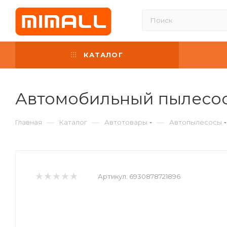
КАТАЛОГ
Автомобильный пылесос
—
—
—
Главная
Каталог
Автотовары
Автопылесосы
Артикул:
6930878721896