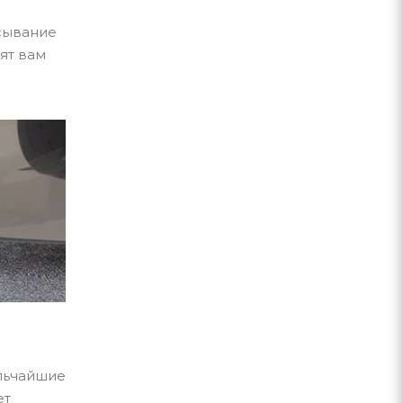
сывание
ят вам
льчайшие
ет