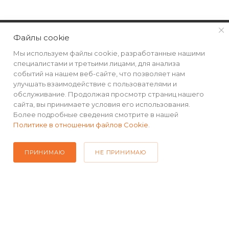
КАТАЛОГ
Файлы cookie
Мы используем файлы cookie, разработанные нашими
РЕКВИЗИТЫ
специалистами и третьими лицами, для анализа
событий на нашем веб-сайте, что позволяет нам
улучшать взаимодействие с пользователями и
ПОМОЩЬ
обслуживание. Продолжая просмотр страниц нашего
сайта, вы принимаете условия его использования.
Более подробные сведения смотрите в нашей
Политике в отношении файлов Cookie
.
ПОДПИСАТЬСЯ НА РАССЫЛКУ
ПРИНИМАЮ
НЕ ПРИНИМАЮ
+7(499) 490-48-04
sales@mimall.ru
ТЦ «Савеловский», мобильный
ряд, павильон Л153 ул. Сущевский
Вал, д. 5, стр. 12