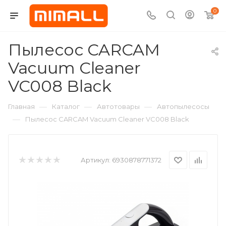
0
Пылесос CARCAM
Vacuum Cleaner
VC008 Black
—
—
—
Главная
Каталог
Автотовары
Автопылесосы
—
Пылесос CARCAM Vacuum Cleaner VC008 Black
Артикул:
6930878771372