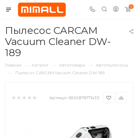
0
Пылесос CARCAM
Vacuum Cleaner DW-
189
—
—
—
Главная
Каталог
Автотовары
Автопылесосы
—
Пылесос CARCAM Vacuum Cleaner DW-189
Артикул:
6930878771433