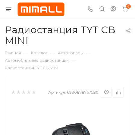
0
Радиостанция TYT CB
MINI
—
—
—
Главная
Каталог
Автотовары
—
Автомобильные радиостанции
Радиостанция TYT CB MINI
Артикул:
6930878767580