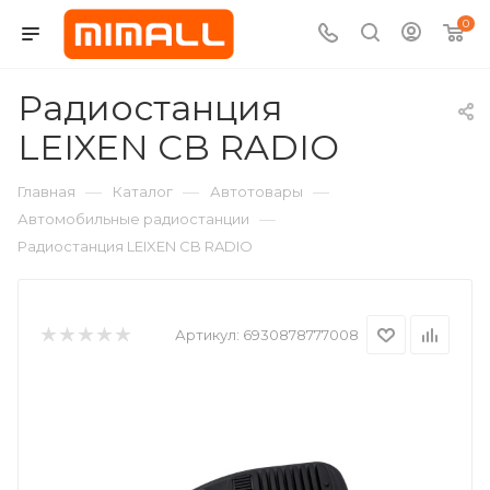
0
Радиостанция
LEIXEN CB RADIO
—
—
—
Главная
Каталог
Автотовары
—
Автомобильные радиостанции
Радиостанция LEIXEN CB RADIO
Артикул:
6930878777008