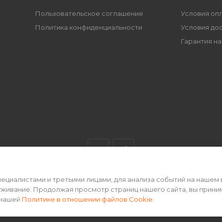
Пользовательское соглашение
Условия оп
Политика конфиденциальности
Условия до
Гарантия на
циалистами и третьими лицами, для анализа событий на нашем 
ертой • 2026 г.
уживание. Продолжая просмотр страниц нашего сайта, вы прини
 нашей
Политике в отношении файлов Cookie
.