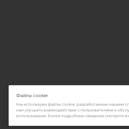
Файлы cookie
Мы используем файлы cookie, разработанные нашими спе
2026 © Интернет-магазин MiMall® • Не является публичной оф
нам улучшать взаимодействие с пользователями и обсл
использования. Более подробные сведения смотрите в