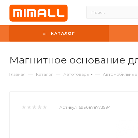
КАТАЛОГ
Магнитное основание дл
—
—
—
Главная
Каталог
Автотовары
Автомобильные
Артикул:
6930878773994