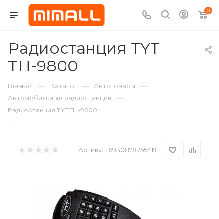
0
Радиостанция TYT
TH-9800
—
—
—
Главная
Каталог
Автотовары
—
Автомобильные радиостанции
Радиостанция TYT TH-9800
Артикул:
6930878755419