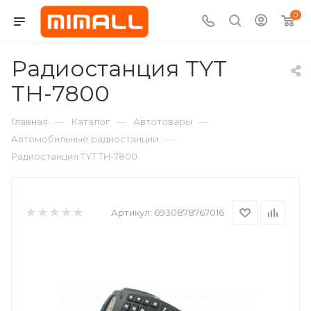
0
Радиостанция TYT
TH-7800
—
—
—
Главная
Каталог
Автотовары
—
Автомобильные радиостанции
Радиостанция TYT TH-7800
Артикул:
6930878767016