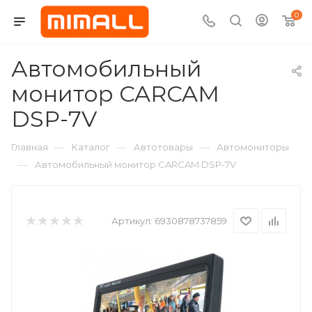
0
Автомобильный
монитор CARCAM
DSP-7V
—
—
—
Главная
Каталог
Автотовары
Автомониторы
—
Автомобильный монитор CARCAM DSP-7V
Артикул:
6930878737859