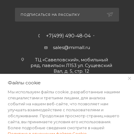
ПОДПИСАТЬСЯ НА РАССЫЛКУ
+7(499) 490-48-04
sales@mimall.ru
ТЦ «Савеловский», мобильный
ряд, павильон Л153 ул. Сущевский
Вал, д. 5, стр. 12
Файлы cookie
Мы используем файлы cookie, разработанные нашими
специалистами и третьими лицами, для анализа
событий на нашем веб-сайте, что позволяет нам
улучшать взаимодействие с пользователями и
обслуживание. Продолжая просмотр страниц нашего
сайта, вы принимаете условия его использования.
Более подробные сведения смотрите в нашей
Политике в отношении файлов Cookie
.