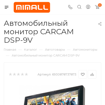
0
Автомобильный
монитор CARCAM
DSP-9V
—
—
—
Главная
Каталог
Автотовары
Автомониторы
—
Автомобильный монитор CARCAM DSP-9V
Артикул:
6930878737873