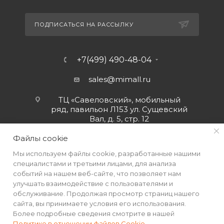
ПОДПИСАТЬСЯ НА РАССЫЛКУ
+7(499) 490-48-04
sales@mimall.ru
ТЦ «Савеловский», мобильный
ряд, павильон Л153 ул. Сущевский
Вал, д. 5, стр. 12
Файлы cookie
Мы используем файлы cookie, разработанные нашими
специалистами и третьими лицами, для анализа
событий на нашем веб-сайте, что позволяет нам
улучшать взаимодействие с пользователями и
обслуживание. Продолжая просмотр страниц нашего
сайта, вы принимаете условия его использования.
Более подробные сведения смотрите в нашей
Политике в отношении файлов Cookie
.