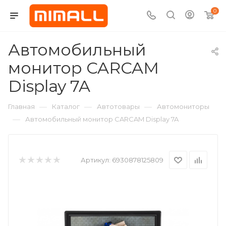
0
Автомобильный
монитор CARCAM
Display 7A
—
—
—
Главная
Каталог
Автотовары
Автомониторы
—
Автомобильный монитор CARCAM Display 7A
Артикул:
6930878125809