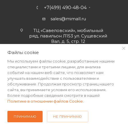
+7(499) 490-48-04
sales@mimall.ru
ТЦ «Савеловский», мобильный
ряд, павильон Л153 ул. Сущевский
Вал, д. 5, стр. 12
Файлы cookie
Мы используем файлы cookie, разработанные нашими
специалистами и третьими лицами, для анализа
событий на нашем веб-сайте, что позволяет нам
улучшать взаимодействие с пользователями и
обслуживание. Продолжая просмотр страниц нашего
сайта, вы принимаете условия его использования.
Более подробные сведения смотрите в нашей
Политике в отношении файлов Cookie
.
2026 © Интернет-магазин MiMall® • Не является публичной
офертой • 2026 г.
ПРИНИМАЮ
НЕ ПРИНИМАЮ