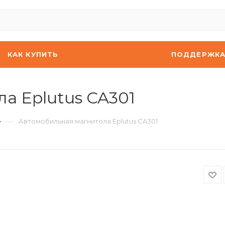
КАК КУПИТЬ
ПОДДЕРЖК
а Eplutus CA301
—
Автомобильная магнитола Eplutus CA301