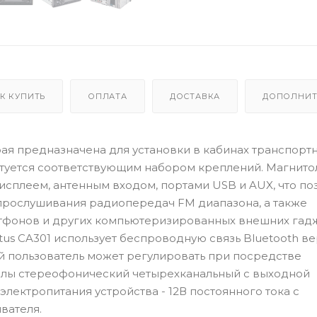
К КУПИТЬ
ОПЛАТА
ДОСТАВКА
ДОПОЛНИТ
орая предназначена для установки в кабинах транспорт
ектуется соответствующим набором креплений. Магнито
плеем, антенным входом, портами USB и AUX, что по
прослушивания радиопередач FM диапазона, а также
тфонов и других компьютеризированных внешних гадж
us CA301 использует беспроводную связь Bluetooth вер
 пользователь может регулировать при посредстве
толы стереофонический четырехканальный с выходной
лектропитания устройства - 12В постоянного тока с
вателя.