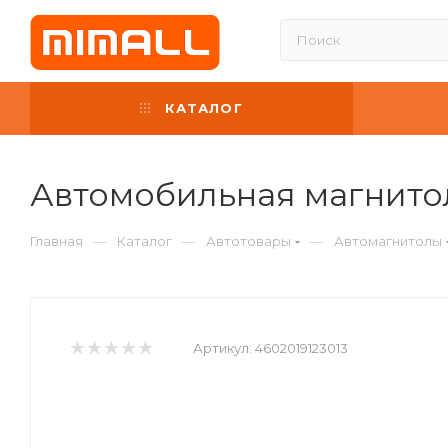
КАТАЛОГ
Автомобильная магнитол
—
—
—
Главная
Каталог
Автотовары
Автомагнитолы
Артикул:
4602019123013