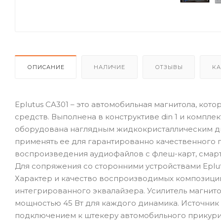
ОПИСАНИЕ
НАЛИЧИЕ
ОТЗЫВЫ
КА
Eplutus CA301 – это автомобильная магнитола, кот
средств. Выполнена в конструктиве din 1 и компл
оборудована наглядным жидкокристаллическим дис
применять ее для гарантированно качественного 
воспроизведения аудиофайлов с флеш-карт, смар
Для сопряжения со сторонними устройствами Eplut
Характер и качество воспроизводимых композиций
интегрированного эквалайзера. Усилитель магни
мощностью 45 Вт для каждого динамика. Источник э
подключением к штекеру автомобильного прикури