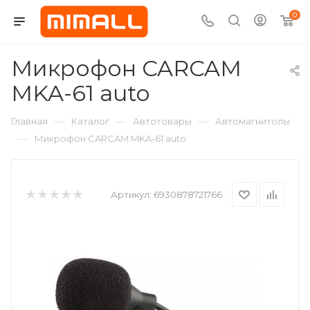
0
Микрофон CARCAM
MKA-61 auto
—
—
—
Главная
Каталог
Автотовары
Автомагнитолы
—
Микрофон CARCAM MKA-61 auto
Артикул:
6930878721766