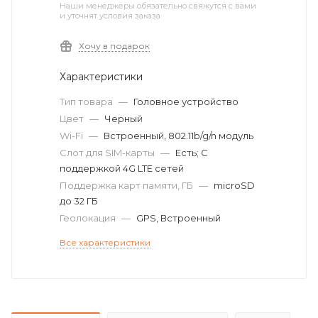
Наши менеджеры обязательно свяжутся с вами
и уточнят условия заказа
Хочу в подарок
Характеристики
Тип товара
—
Головное устройство
Цвет
—
Черный
Wi-Fi
—
Встроенный, 802.11b/g/n модуль
Слот для SIM-карты
—
Есть; С
поддержкой 4G LTE сетей
Поддержка карт памяти, ГБ
—
microSD
до 32 ГБ
Геолокация
—
GPS, Встроенный
Все характеристики