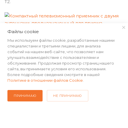
T2.
Файлы cookie
Мы используем файлы cookie, разработанные нашими
специалистами и третьими лицами, для анализа
событий на нашем веб-сайте, что позволяет нам
Дополнительная AM/FM
улучшать взаимодействие с пользователями и
обслуживание. Продолжая просмотр страниц нашего
антенна CARCAM DAB+
сайта, вы принимаете условия его использования.
Более подробные сведения смотрите в нашей
Политике в отношении файлов Cookie
.
Дополнительная антенна для прослушивания
цифровых радиостанций, которая также позволяет
ПРИНИМАЮ
НЕ ПРИНИМАЮ
улучшить прием радиосигнала.