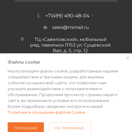
+7(499) 490-48-04
sales@mimall.ru
ТЦ «Савеловский», мобильный
ряд, павильон Л153 ул. Сущевский
Вал, д. 5, стр. 12
Файлы cookie
Мы используем файлы cookie, разработанные нашими
специалистами и третьими лицами, для анализа
событий на нашем веб-сайте, что позволяет нам
улучшать взаимодействие с пользователями и
обслуживание. Продолжая просмотр страниц нашего
сайта, вы принимаете условия его использования.
Более подробные сведения смотрите в нашей
Политике в отношении файлов Cookie
.
2026 © Интернет-магазин MiMall® • Не является публичной
офертой • 2026 г.
ПРИНИМАЮ
НЕ ПРИНИМАЮ