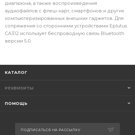
диапазона, а также воспроизведения
аудиофайлов с флеш-карт, смартфонов и других
компьютеризированных внешних гаджетов. Для
сопряжения со сторонними устройствами Eplutus
CA312 использует беспроводную связь Bluetooth
версии 5.0.
КАТАЛОГ
РЕКВИЗИТЫ
ПОМОЩЬ
ПОДПИСАТЬСЯ НА РАССЫЛКУ