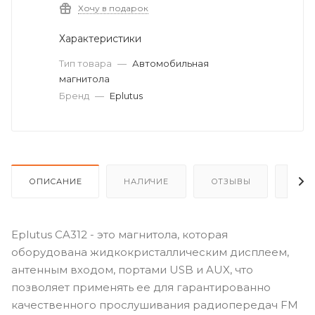
Хочу в подарок
Характеристики
Тип товара
—
Автомобильная
магнитола
Бренд
—
Eplutus
ОПИСАНИЕ
НАЛИЧИЕ
ОТЗЫВЫ
КАК
Eplutus CA312 - это магнитола, которая
оборудована жидкокристаллическим дисплеем,
антенным входом, портами USB и AUX, что
позволяет применять ее для гарантированно
качественного прослушивания радиопередач FM