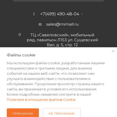
+7(499) 490-48-04
sales@mimall.ru
ТЦ «Савеловский», мобильный
ряд, павильон Л153 ул. Сущевский
Вал, д. 5, стр. 12
Файлы cookie
Мы используем файлы cookie, разработанные нашими
специалистами и третьими лицами, для анализа
событий на нашем веб-сайте, что позволяет нам
улучшать взаимодействие с пользователями и
обслуживание. Продолжая просмотр страниц нашего
сайта, вы принимаете условия его использования.
Более подробные сведения смотрите в нашей
Политике в отношении файлов Cookie
.
2026 © Интернет-магазин MiMall® • Не является публичной
офертой • 2026 г.
ПРИНИМАЮ
НЕ ПРИНИМАЮ