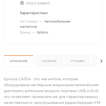
Хочу в подарок
Характеристики
Тип товара
—
Автомобильная
магнитола
Бренд
—
Eplutus
ОПИСАНИЕ
НАЛИЧИЕ
ОТЗЫВЫ
КАК
Eplutus CA304 - это магнитола, которая
оборудована наглядным жидкокристаллическим
дисплеем, антенным входом, портами USB и AUX,
что позволяет применять ее для гарантированно
качественного прослушивания радиопередач FM