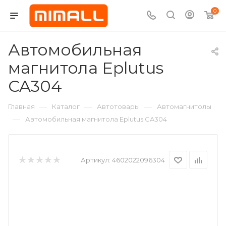
0
Автомобильная
магнитола Eplutus
CA304
—
—
—
Главная
Каталог
Автотовары
Автомагнитолы
—
Автомобильная магнитола Eplutus CA304
Артикул:
4602022096304