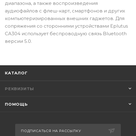
диапазона, а также воспроизведения
аудиофайлов с флеш-карт, смартфонов и других
компьютеризированных внешних гаджетов. Для
сопряжения со сторонними устройствами Eplutus
CA304 использует беспроводную связь Bluetooth
версии 5.0.
КАТАЛОГ
РЕКВИЗИТЫ
ПОМОЩЬ
ПОДПИСАТЬСЯ НА РАССЫЛКУ