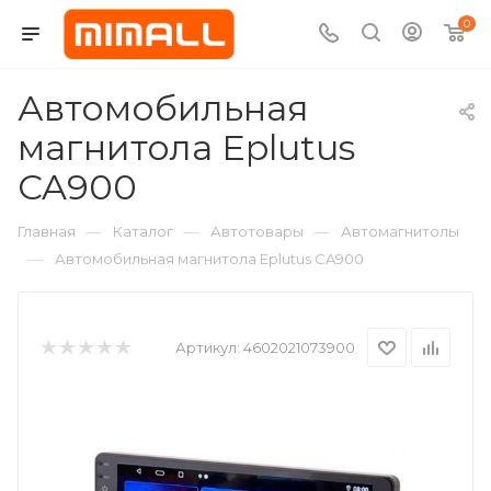
0
Автомобильная
магнитола Eplutus
CA900
—
—
—
Главная
Каталог
Автотовары
Автомагнитолы
—
Автомобильная магнитола Eplutus CA900
Артикул:
4602021073900