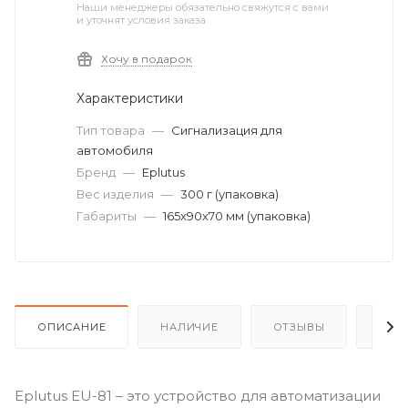
Наши менеджеры обязательно свяжутся с вами
и уточнят условия заказа
Хочу в подарок
Характеристики
Тип товара
—
Сигнализация для
автомобиля
Бренд
—
Eplutus
Вес изделия
—
300 г (упаковка)
Габариты
—
165х90х70 мм (упаковка)
ОПИСАНИЕ
НАЛИЧИЕ
ОТЗЫВЫ
КАК
Eplutus EU-81 – это устройство для автоматизации