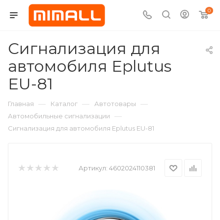
0
Сигнализация для
автомобиля Eplutus
EU-81
—
—
—
Главная
Каталог
Автотовары
—
Автомобильные сигнализации
Сигнализация для автомобиля Eplutus EU-81
Артикул:
4602024110381