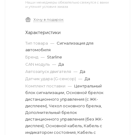
Наши менеджеры обязательно свяжутся с вами
и уточнят условия заказа
Хочу в подарок
Характеристики
Тип товара
—
Сигнализация для
автомобиля
Бренд
—
Starline
CAN модуль
—
Да
Автозапуск двигателя
—
Да
Датчик удара (G-сенсор)
—
Да
Комплект поставки
—
Центральный
блок сигнализации, Основной брелок
дистанционного управления (с ЖК-
дисплеем), Чехол основного брелка,
Дополнительный брелок
дистанционного управления (без ЖК-
дисплея), Основной кабель, Кабель с
индикатором состояния, Кабель с