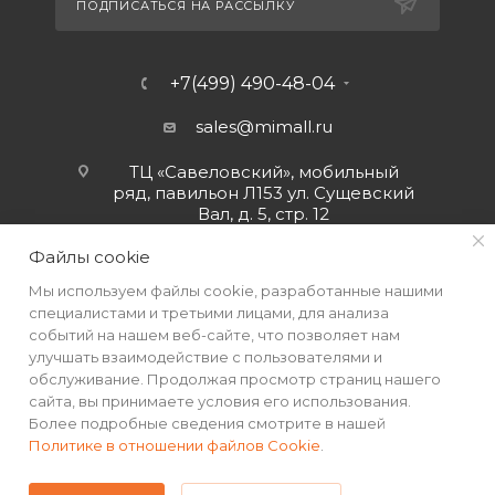
ПОДПИСАТЬСЯ НА РАССЫЛКУ
+7(499) 490-48-04
sales@mimall.ru
ТЦ «Савеловский», мобильный
ряд, павильон Л153 ул. Сущевский
Вал, д. 5, стр. 12
Файлы cookie
Мы используем файлы cookie, разработанные нашими
специалистами и третьими лицами, для анализа
событий на нашем веб-сайте, что позволяет нам
улучшать взаимодействие с пользователями и
обслуживание. Продолжая просмотр страниц нашего
сайта, вы принимаете условия его использования.
Более подробные сведения смотрите в нашей
Политике в отношении файлов Cookie
.
2026 © Интернет-магазин MiMall® • Не является публичной
офертой • 2026 г.