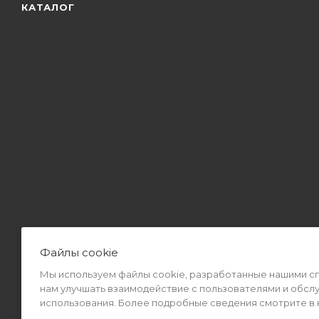
КАТАЛОГ
Файлы cookie
Мы используем файлы cookie, разработанные нашими спе
2026 © Интернет-магазин MiMall® • Не является публичной оф
нам улучшать взаимодействие с пользователями и обсл
использования. Более подробные сведения смотрите в