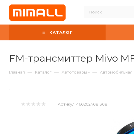
КАТАЛОГ
FM-трансмиттер Mivo M
—
—
—
Главная
Каталог
Автотовары
Автомобильная 
Артикул:
4602024081308