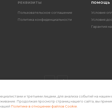
РЕКВИЗИТЫ
ПОМОЩЬ
Пользовательское соглашение
Условия оп
Политика конфиденциальности
Условия до
Гарантия на
циалистами и третьими лицами, для анализа событий на нашем 
ертой • 2026 г.
уживание. Продолжая просмотр страниц нашего сайта, вы прини
 нашей
Политике в отношении файлов Cookie
.