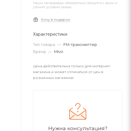
Наши менеджеры обязательно свяжутся с вами и
уточнят условия заказа
Хочу в подарок
Характеристики
Тип товара
—
FM-трансмиттер
Бренд
—
Mivo
Цена действительна только для интернет-
магазина и может отличаться от цен в
розничных магазинах
Нужна консультация?