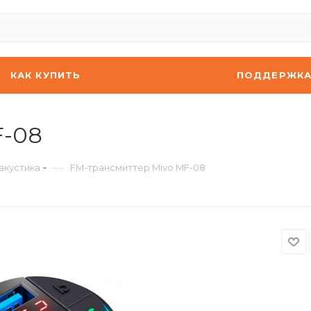
КАК КУПИТЬ
ПОДДЕРЖК
F-08
—
акустика
FM-трансмиттер Mivo MF-08