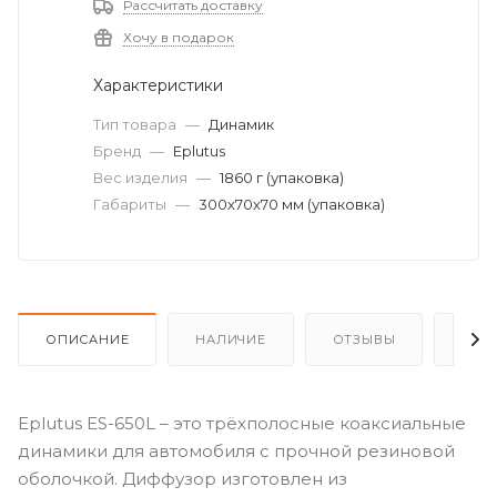
Рассчитать доставку
Хочу в подарок
Характеристики
Тип товара
—
Динамик
Бренд
—
Eplutus
Вес изделия
—
1860 г (упаковка)
Габариты
—
300х70х70 мм (упаковка)
ОПИСАНИЕ
НАЛИЧИЕ
ОТЗЫВЫ
КАК
Eplutus ES-650L – это трёхполосные коаксиальные
динамики для автомобиля с прочной резиновой
оболочкой. Диффузор изготовлен из