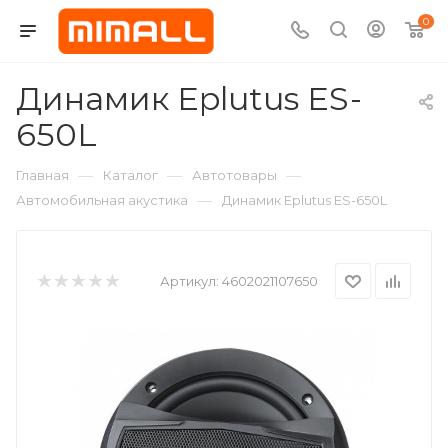
0
Динамик Eplutus ES-
650L
—
—
—
Главная
Каталог
Автотовары
—
Автомобильная акустика
Динамик Eplutus ES-650L
Артикул:
4602021107650