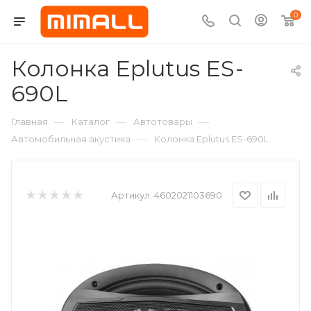
0
Колонка Eplutus ES-
690L
—
—
—
Главная
Каталог
Автотовары
—
Автомобильная акустика
Колонка Eplutus ES-690L
Артикул:
4602021103690