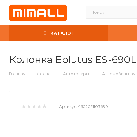
КАТАЛОГ
Колонка Eplutus ES-690L
—
—
—
Главная
Каталог
Автотовары
Автомобильная 
Артикул:
4602021103690