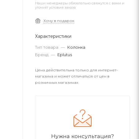
Наши менеджеры обязательно свяжутся с вами и
уточнят условия заказа
Хочу в подарок
Характеристики
Тип товара
—
Колонка
Бренд
—
Eplutus
Цена действительна только для интернет-
магазина и может отличаться от цен в
розничных магазинах
Нужна консультация?