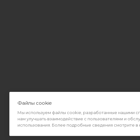
Файлы cookie
Мы используем файлы cookie, разработанные нашими спе
2026 © Интернет-магазин MiMall® • Не является публичной оф
нам улучшать взаимодействие с пользователями и обсл
использования. Более подробные сведения смотрите в