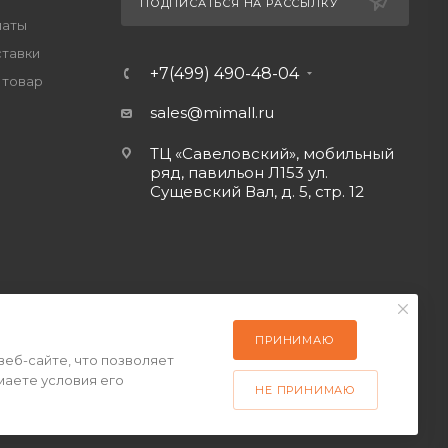
ПОДПИСАТЬСЯ НА РАССЫЛКУ
латы
ставки
+7(499) 490-48-04
 товар
sales@mimall.ru
ТЦ «Савеловский», мобильный
ряд, павильон Л153 ул.
Сущевский Вал, д. 5, стр. 12
ПРИНИМАЮ
веб-сайте, что позволяет
маете условия его
НЕ ПРИНИМАЮ