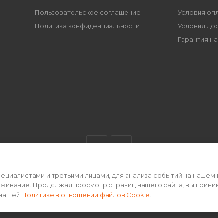
Пользовательское соглашение
Условия оп
Политика конфиденциальности
Условия до
Гарантия на
циалистами и третьими лицами, для анализа событий на нашем 
ертой • 2026 г.
уживание. Продолжая просмотр страниц нашего сайта, вы прини
 нашей
Политике в отношении файлов Cookie
.