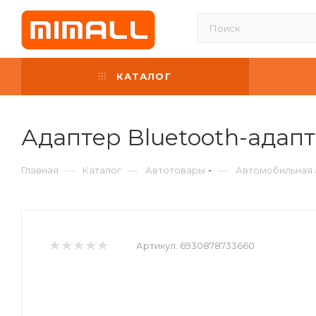
КАТАЛОГ
Адаптер Bluetooth-адапте
—
—
—
Главная
Каталог
Автотовары
Автомобильная 
Артикул:
6930878733660