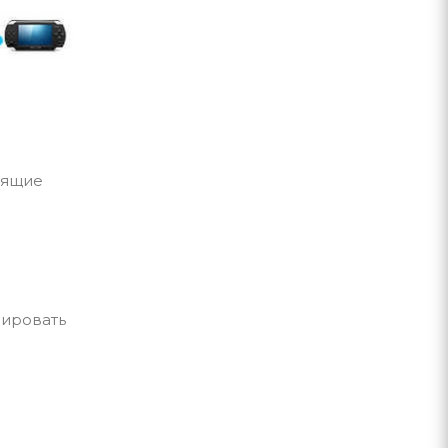
дящие
нировать