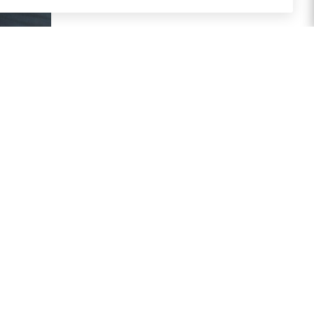
ПОДПИСАТЬСЯ НА РАССЫЛКУ
латы
ставки
+7(499) 490-48-04
 товар
sales@mimall.ru
ТЦ «Савеловский», мобильный
ряд, павильон Л153 ул.
Сущевский Вал, д. 5, стр. 12