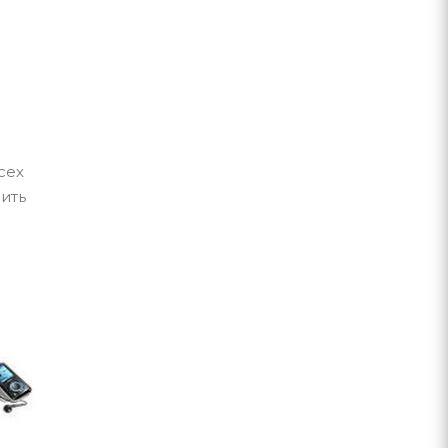
сех
ить