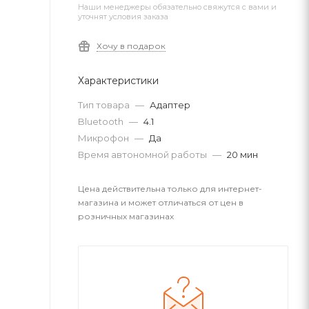
Наши менеджеры обязательно свяжутся с вами и
уточнят условия заказа
Хочу в подарок
Характеристики
Тип товара
—
Адаптер
Bluetooth
—
4.1
Микрофон
—
Да
Время автономной работы
—
20 мин
Цена действительна только для интернет-
магазина и может отличаться от цен в
розничных магазинах