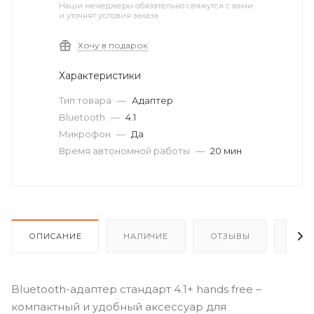
Наши менеджеры обязательно свяжутся с вами
и уточнят условия заказа
Хочу в подарок
Характеристики
Тип товара
—
Адаптер
Bluetooth
—
4.1
Микрофон
—
Да
Время автономной работы
—
20 мин
ОПИСАНИЕ
НАЛИЧИЕ
ОТЗЫВЫ
КАК
Bluetooth-адаптер стандарт 4.1+ hands free –
компактный и удобный аксессуар для