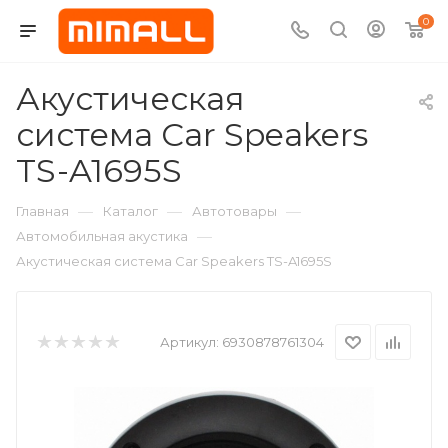
0
Акустическая
система Car Speakers
TS-A1695S
—
—
—
Главная
Каталог
Автотовары
—
Автомобильная акустика
Акустическая система Car Speakers TS-A1695S
Артикул:
6930878761304