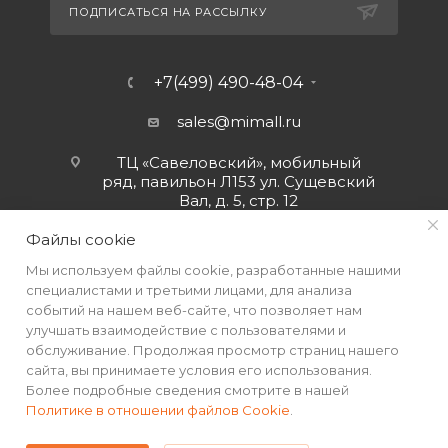
ПОДПИСАТЬСЯ НА РАССЫЛКУ
+7(499) 490-48-04
sales@mimall.ru
ТЦ «Савеловский», мобильный
ряд, павильон Л153 ул. Сущевский
Вал, д. 5, стр. 12
Файлы cookie
Мы используем файлы cookie, разработанные нашими
специалистами и третьими лицами, для анализа
событий на нашем веб-сайте, что позволяет нам
улучшать взаимодействие с пользователями и
обслуживание. Продолжая просмотр страниц нашего
сайта, вы принимаете условия его использования.
Более подробные сведения смотрите в нашей
Политике в отношении файлов Cookie
.
2026 © Интернет-магазин MiMall® • Не является публичной
офертой • 2026 г.