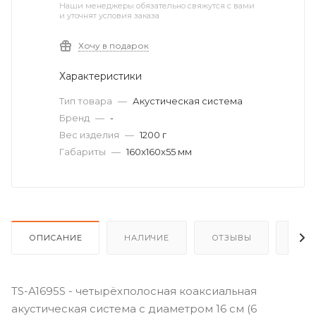
Наши менеджеры обязательно свяжутся с вами
и уточнят условия заказа
Хочу в подарок
Характеристики
Тип товара
—
Акустическая система
Бренд
—
-
Вес изделия
—
1200 г
Габариты
—
160x160x55 мм
ОПИСАНИЕ
НАЛИЧИЕ
ОТЗЫВЫ
КАК
TS-A1695S - четырёхполосная коаксиальная
акустическая система с диаметром 16 см (6