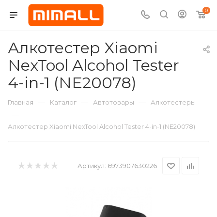
0
Алкотестер Xiaomi
NexTool Alcohol Tester
4-in-1 (NE20078)
—
—
—
Главная
Каталог
Автотовары
Алкотестеры
—
Алкотестер Xiaomi NexTool Alcohol Tester 4-in-1 (NE20078)
Артикул:
6973907630226