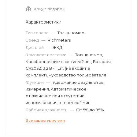
Хочу в подарок
Характеристики
Тип товара
—
Толщиномер
Бренд
—
Richmeters
Дисплей
—
ЖКД
Комплект поставки
—
Толщиномер,
Калибровочные пластины 2 шт., Батарея
CR2032; 3,2 В - 1 шт. (не входит в
комплект), Руководство пользователя
Функции
—
Удержание результатов
измерения, Автоматическое
отключение при отсутствии
использования в течение 1 мин
Рабочая влажность
—
От 5% до 95%
Все характеристики