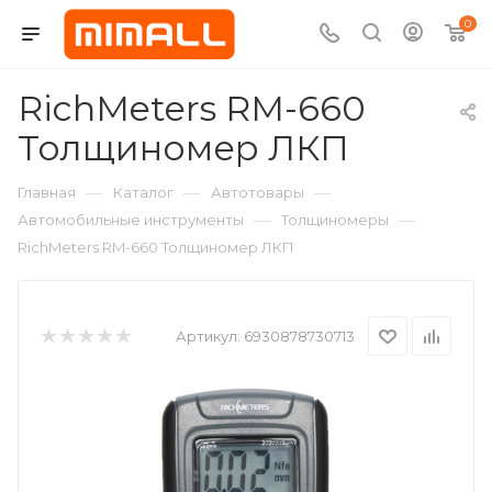
0
RichMeters RM-660
Толщиномер ЛКП
—
—
—
Главная
Каталог
Автотовары
—
—
Автомобильные инструменты
Толщиномеры
RichMeters RM-660 Толщиномер ЛКП
Артикул:
6930878730713