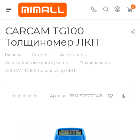
0
CARCAM TG100
Толщиномер ЛКП
—
—
—
Главная
Каталог
Автотовары
—
—
Автомобильные инструменты
Толщиномеры
CARCAM TG100 Толщиномер ЛКП
Артикул:
6930878732045