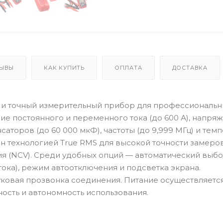
ЫВЫ
КАК КУПИТЬ
ОПЛАТА
ДОСТАВКА
 и точный измерительный прибор для профессиональн
е постоянного и переменного тока (до 600 А), напряж
саторов (до 60 000 мкФ), частоты (до 9,999 МГц) и тем
ён технологией True RMS для высокой точности замеров
я (NCV). Среди удобных опций — автоматический выб
ка), режим автоотключения и подсветка экрана.
ковая прозвонка соединения. Питание осуществляется
ьность и автономность использования.