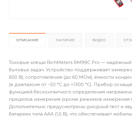
ОПИСАНИЕ
НАЛИЧИЕ
ВИДЕО
ОТЗ
Токовые клещи RichMeters RM99C Pro — надёжный
бытовых задач. Устройство поддерживает измерени
600 В), сопротивления (до 60 МОм), ёмкости конден
(в диапазоне от −50 °C до +1300 °C). Прибор оснащ
функцией бесконтактного определения напряжени
пределов измерения (кроме режимов измерения то
Дополнительно предусмотрены диодный тест и зву
батареек типа ААА (1,5 В), что обеспечивает мобил