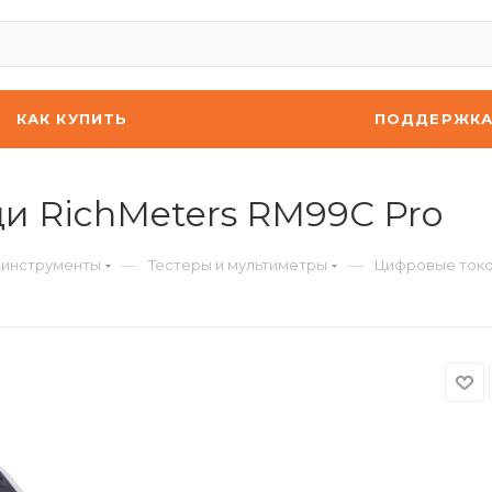
КАК КУПИТЬ
ПОДДЕРЖК
и RichMeters RM99C Pro
—
—
 инструменты
Тестеры и мультиметры
Цифровые токо