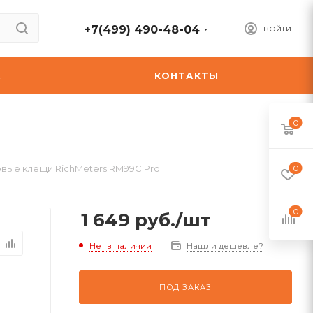
+7(499) 490-48-04
ВОЙТИ
А
КОНТАКТЫ
0
вые клещи RichMeters RM99C Pro
0
0
1 649
руб.
/шт
Нет в наличии
Нашли дешевле?
ПОД ЗАКАЗ