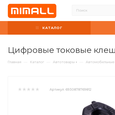
КАТАЛОГ
Цифровые токовые клещ
—
—
—
Главная
Каталог
Автотовары
Автомобильные
Артикул:
6930878769812