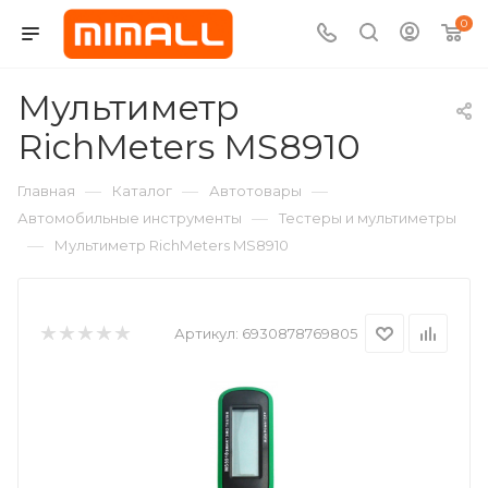
0
Мультиметр
RichMeters MS8910
—
—
—
Главная
Каталог
Автотовары
—
Автомобильные инструменты
Тестеры и мультиметры
—
Мультиметр RichMeters MS8910
Артикул:
6930878769805