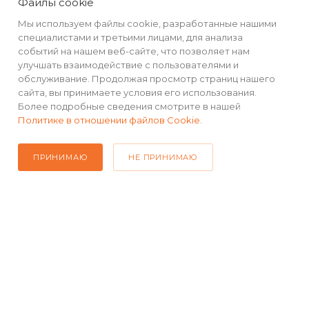
Файлы cookie
Мы используем файлы cookie, разработанные нашими
РЕКВИЗИТЫ
специалистами и третьими лицами, для анализа
событий на нашем веб-сайте, что позволяет нам
улучшать взаимодействие с пользователями и
ПОМОЩЬ
обслуживание. Продолжая просмотр страниц нашего
сайта, вы принимаете условия его использования.
Более подробные сведения смотрите в нашей
Политике в отношении файлов Cookie
.
ПОДПИСАТЬСЯ НА РАССЫЛКУ
ПРИНИМАЮ
НЕ ПРИНИМАЮ
+7(499) 490-48-04
sales@mimall.ru
ТЦ «Савеловский», мобильный
ряд, павильон Л153 ул. Сущевский
Вал, д. 5, стр. 12