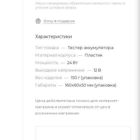
Наши менеджеры обязательно свяжутся с вами и
уточнят условия заказа
Хочу в подарок
Характеристики
Тип товара
—
Тестер аккумулятора
Материал корпуса
—
Пластик
Мощность
—
24 Вт
Выходное напряжение
—
12 В
Вес изделия
—
150 г (упаковка)
Габариты
—
160x60x50 мм (упаковка)
Цена действительна только для интернет-
магазина и может отличаться от цен в
розничных магазинах