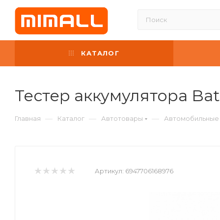
КАТАЛОГ
Тестер аккумулятора Batt
—
—
—
Главная
Каталог
Автотовары
Автомобильные
Артикул:
6947706168976